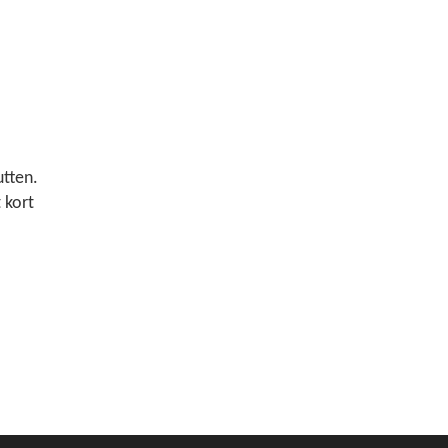
utten.
t kort