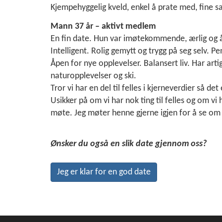
Kjempehyggelig kveld, enkel å prate med, fine s
Mann 37 år – aktivt medlem
En fin date. Hun var imøtekommende, ærlig og å
Intelligent. Rolig gemytt og trygg på seg selv. P
Åpen for nye opplevelser. Balansert liv. Har art
naturopplevelser og ski.
Tror vi har en del til felles i kjerneverdier så de
Usikker på om vi har nok ting til felles og om vi 
møte. Jeg møter henne gjerne igjen for å se om
Ønsker du også en slik date gjennom oss?
Jeg er klar for en god date