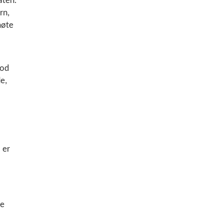
aten.
rn,
møte
god
e,
 er
le