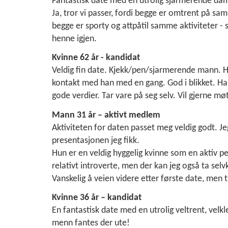
Fantastisk date med en utrolig sjarmerende dame
Ja, tror vi passer, fordi begge er omtrent på sam
begge er sporty og attpåtil samme aktiviteter - s
henne igjen.
Kvinne 62 år - kandidat
Veldig fin date. Kjekk/pen/sjarmerende mann. 
kontakt med han med en gang. God i blikket. Har
gode verdier. Tar vare på seg selv. Vil gjerne mø
Mann 31 år – aktivt medlem
Aktiviteten for daten passet meg veldig godt. Je
presentasjonen jeg fikk.
Hun er en veldig hyggelig kvinne som en aktiv pers
relativt introverte, men der kan jeg også ta selvk
Vanskelig å veien videre etter første date, men 
Kvinne 36 år – kandidat
En fantastisk date med en utrolig veltrent, velkl
menn fantes der ute!