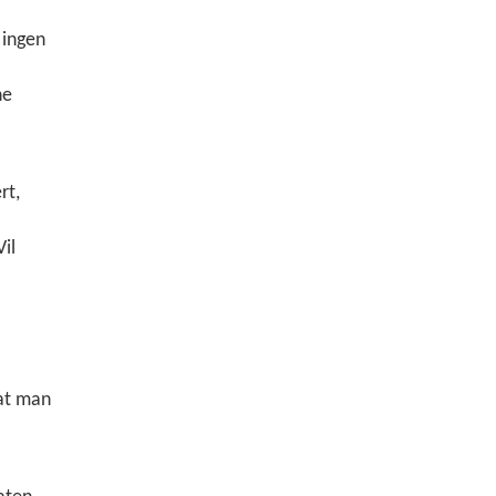
 ingen
ne
rt,
il
 at man