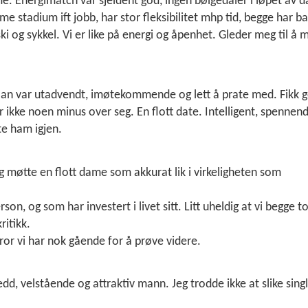
. Energimatch var sjeldent god, ingen bølgedaler i løpet av d
me stadium ift jobb, har stor fleksibilitet mhp tid, begge har ba
ki og sykkel. Vi er like på energi og åpenhet. Gleder meg til å 
Han var utadvendt, imøtekommende og lett å prate med. Fikk 
 ikke noen minus over seg. En flott date. Intelligent, spennend
te ham igjen.
g møtte en flott dame som akkurat lik i virkeligheten som
on, og som har investert i livet sitt. Litt uheldig at vi begge to
ritikk.
tror vi har nok gående for å prøve videre.
edd, velstående og attraktiv mann. Jeg trodde ikke at slike sing