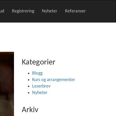
bud
Registrering
Nyheter
Referanser
Kategorier
Blogg
Kurs og arrangementer
Leserbrev
Nyheter
Arkiv