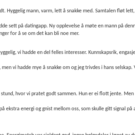
odt. Hyggelig mann, varm, lett å snakke med. Samtalen fløt lett,
 hadde sett på datingapp. Ny opplevelse å møte en mann på den
nger for å se om det kan bli noe mer.
gelig, vi hadde en del felles interesser. Kunnskapsrik, engasje
, men vi hadde mye å snakke om og jeg trivdes i hans selskap. V
e stund, hvor vi pratet godt sammen. Hun er ei flott jente. Men
på ekstra energi og gnist mellom oss, som skulle gitt signal på